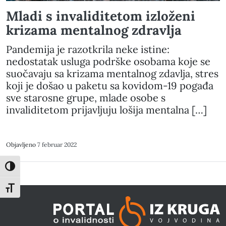
Mladi s invaliditetom izloženi
krizama mentalnog zdravlja
Pandemija je razotkrila neke istine:
nedostatak usluga podrške osobama koje se
suočavaju sa krizama mentalnog zdavlja, stres
koji je došao u paketu sa kovidom-19 pogađa
sve starosne grupe, mlade osobe s
invaliditetom prijavljuju lošija mentalna […]
Objavljeno
7 februar 2022
Toggle High Contrast
Toggle Font size