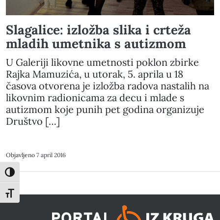
Slagalice: izložba slika i crteža
mladih umetnika s autizmom
U Galeriji likovne umetnosti poklon zbirke
Rajka Mamuzića, u utorak, 5. aprila u 18
časova otvorena je izložba radova nastalih na
likovnim radionicama za decu i mlade s
autizmom koje punih pet godina organizuje
Društvo […]
Objavljeno
7 april 2016
Toggle High Contrast
Toggle Font size