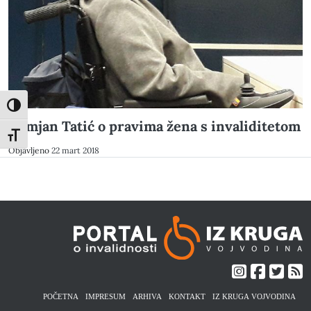
Toggle High Contrast
Damjan Tatić o pravima žena s invaliditetom
Toggle Font size
Objavljeno
22 mart 2018
POČETNA
IMPRESUM
ARHIVA
KONTAKT
IZ KRUGA VOJVODINA