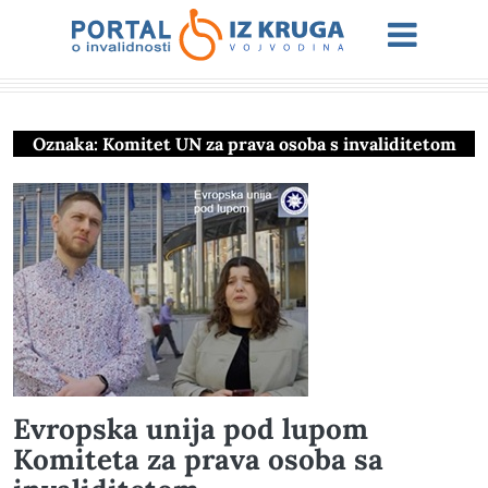
Oznaka:
Komitet UN za prava osoba s invaliditetom
Evropska unija pod lupom
Komiteta za prava osoba sa