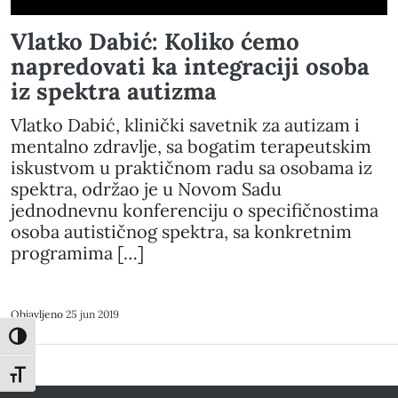
Vlatko Dabić: Koliko ćemo
napredovati ka integraciji osoba
iz spektra autizma
Vlatko Dabić, klinički savetnik za autizam i
mentalno zdravlje, sa bogatim terapeutskim
iskustvom u praktičnom radu sa osobama iz
spektra, održao je u Novom Sadu
jednodnevnu konferenciju o specifičnostima
osoba autističnog spektra, sa konkretnim
programima […]
Objavljeno
25 jun 2019
Toggle High Contrast
Toggle Font size