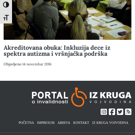
Toggle High Contrast
Toggle Font size
Akreditovana obuka: Inkluzija dece iz
spektra autizma i vršnjačka podrška
Objavljeno
14 novembar 2016
POČETNA
IMPRESUM
ARHIVA
KONTAKT
IZ KRUGA VOJVODINA