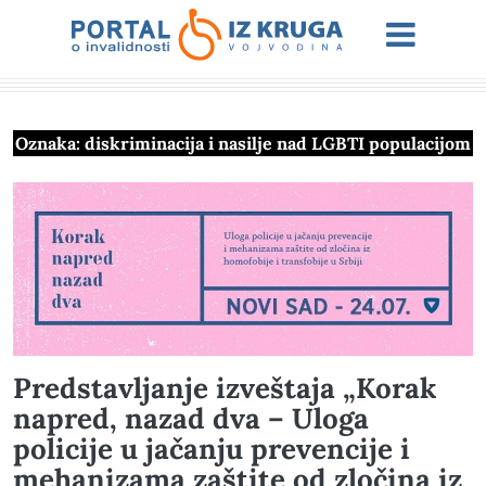
Oznaka:
diskriminacija i nasilje nad LGBTI populacijom
Predstavljanje izveštaja „Korak
napred, nazad dva – Uloga
policije u jačanju prevencije i
mehanizama zaštite od zločina iz