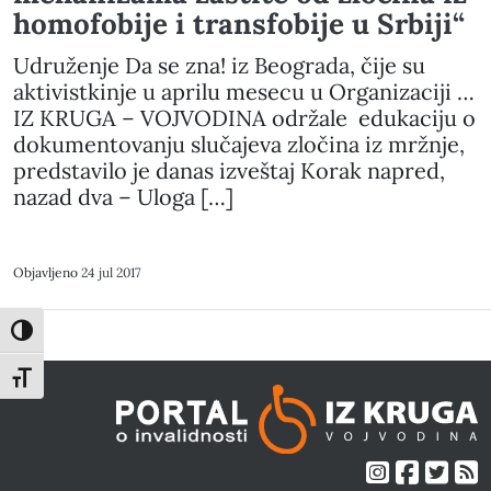
homofobije i transfobije u Srbiji“
Udruženje Da se zna! iz Beograda, čije su
aktivistkinje u aprilu mesecu u Organizaciji …
IZ KRUGA – VOJVODINA održale edukaciju o
dokumentovanju slučajeva zločina iz mržnje,
predstavilo je danas izveštaj Korak napred,
nazad dva – Uloga […]
Objavljeno
24 jul 2017
Toggle High Contrast
Toggle Font size