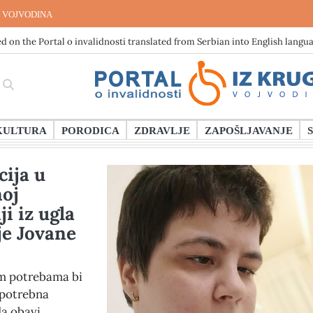
 VOJVODINA
d on the Portal o invalidnosti translated from Serbian into English langu
KULTURA
PORODICA
ZDRAVLJE
ZAPOŠLJAVANJE
ija u
oj
i iz ugla
je Jovane
m potrebama bi
e potrebna
a obavi