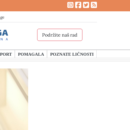
age
Podržite naš rad
SPORT
POMAGALA
POZNATE LIČNOSTI