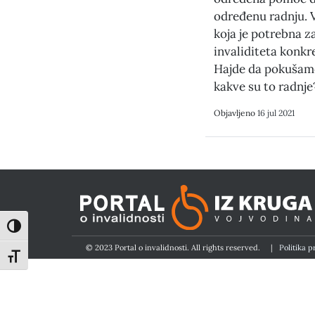
određenu radnju. 
koja je potrebna z
invaliditeta konkr
Hajde da pokušamo
kakve su to radnje
Objavljeno
16 jul 2021
Toggle High Contrast
© 2023 Portal o invalidnosti. All rights reserved.
|
Politika p
Toggle Font size