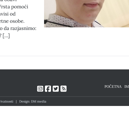
Vrsta pomoći
avisi od
etne osobe.
 da razjasnimo:
? […]
POČETNA
I
rivatnosti
|
Design: DM media