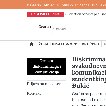
POČETNA
IMPRESUM
ARHIVA
KONTAKT
IZ KRUGA
ENGLISH CORNER
Selection of posts publishe
Search
Skip
ŽENA I INVALIDNOST
DRUŠTVO
to
content
Diskriminac
Oznaka:
svakodnevn
diskriminacija i
komunikacij
komunikacija
studentkin
Prijava na njuzleter
Đukić
Kontakt
Osoba sa posebni
bila osoba kojoj j
određena pomoć d