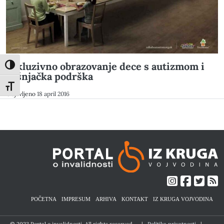
Inkluzivno obrazovanje dece s autizmom i
Toggle High Contrast
vršnjačka podrška
Toggle Font size
Objavljeno
18 april 2016
POČETNA
IMPRESUM
ARHIVA
KONTAKT
IZ KRUGA VOJVODINA