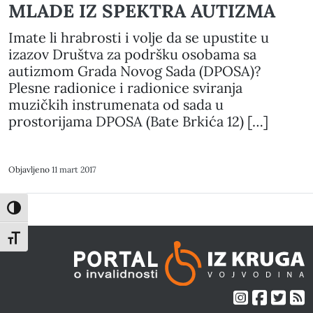
MLADE IZ SPEKTRA AUTIZMA
Imate li hrabrosti i volje da se upustite u
izazov Društva za podršku osobama sa
autizmom Grada Novog Sada (DPOSA)?
Plesne radionice i radionice sviranja
muzičkih instrumenata od sada u
prostorijama DPOSA (Bate Brkića 12) […]
Objavljeno
11 mart 2017
Toggle High Contrast
Toggle Font size