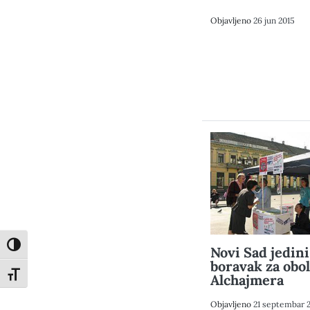
Objavljeno
26 jun 2015
Toggle High Contrast
Novi Sad jedin
boravak za obol
Toggle Font size
Alchajmera
Objavljeno
21 septembar 