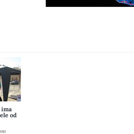
i ima
ele od
2010