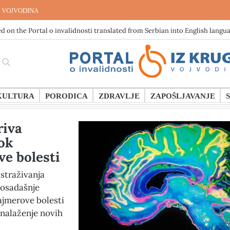
 VOJVODINA
d on the Portal o invalidnosti translated from Serbian into English langu
KULTURA
PORODICA
ZDRAVLJE
ZAPOŠLJAVANJE
riva
ok
e bolesti
straživanja
dosadašnje
jmerove bolesti
onalaženje novih