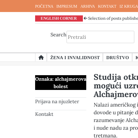
POČETNA
IMPRESUM
ARHIVA
KONTAKT
IZ KRUGA
ENGLISH CORNER
Selection of posts publishe
Search
Skip
ŽENA I INVALIDNOST
DRUŠTVO
to
content
Studija otk
Oznaka:
alchajmerova
mogući uzr
bolest
Alchajmerov
Prijava na njuzleter
Nalazi američkog i
dovode u pitanje 
Kontakt
razumevanje Alcha
i nude nadu za pr
tretmana.