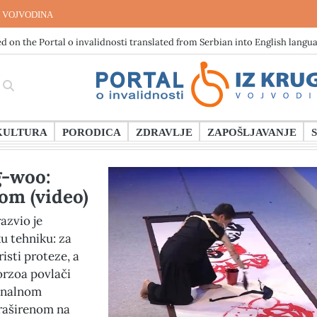
 VOJVODINA
d on the Portal o invalidnosti translated from Serbian into English langu
KULTURA
PORODICA
ZDRAVLJE
ZAPOŠLJAVANJE
-woo:
lom (video)
azvio je
u tehniku: za
isti proteze, a
orzoa povlači
onalnom
raširenom na