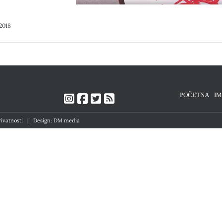
2018
POČETNA
I
rivatnosti
|
Design: DM media