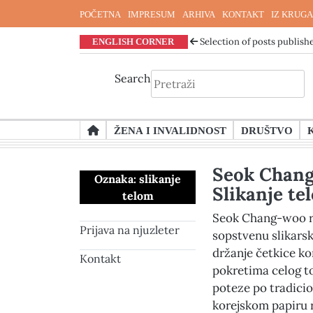
POČETNA
IMPRESUM
ARHIVA
KONTAKT
IZ KRUGA
ENGLISH CORNER
Selection of posts publishe
Search
Skip
ŽENA I INVALIDNOST
DRUŠTVO
to
content
Seok Chang
Oznaka:
slikanje
Slikanje te
telom
Seok Chang-woo r
Prijava na njuzleter
sopstvenu slikarsk
držanje četkice kor
Kontakt
pokretima celog t
poteze po tradici
korejskom papiru 