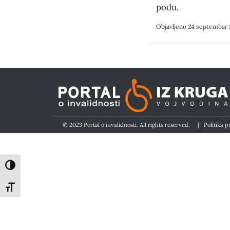
podu.
Objavljeno
24 septembar 
© 2023 Portal o invalidnosti. All rights reserved.
|
Politika p
Toggle High Contrast
Toggle Font size