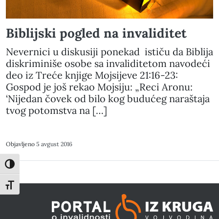
Biblijski pogled na invaliditet
Nevernici u diskusiji ponekad ističu da Biblija
diskriminiše osobe sa invaliditetom navodeći
deo iz Treće knjige Mojsijeve 21:16-23:
Gospod je još rekao Mojsiju: „Reci Aronu:
‘Nijedan čovek od bilo kog budućeg naraštaja
tvog potomstva na […]
Objavljeno
5 avgust 2016
Toggle High Contrast
Toggle Font size